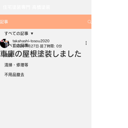
住宅塗装専門 高橋塗装
記事
すべての記事
takahashi-tosou2020
すべての記事
2022年7月27日
読了時間: 0分
車庫の屋根塗装しました
塗装
清掃・修理等
不用品撤去