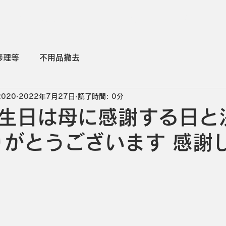
こだわりの道具
施工実例
Q＆A
修理等
不用品撤去
2020
2022年7月27日
読了時間: 0分
生日は母に感謝する日と
りがとうございます 感謝