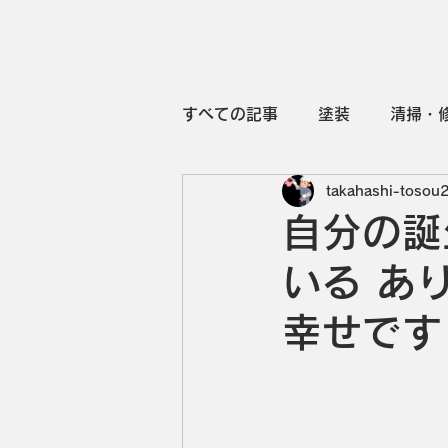
高橋塗装HOME
塗装について
すべての記事
塗装
清掃・
takahashi-tosou
自分の誕
いる あ
幸せです