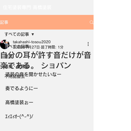
住宅塗装専門 高橋塗装
記事
すべての記事
takahashi-tosou2020
すべての記事
2022年7月27日
読了時間: 1分
自分の耳が許す音だけが音
塗装
楽である。 ショパン
清掃・修理等
塗装の音を聞かせたいなー
不用品撤去
奏でるようにー
高橋塗装ぉー
ｴｨｴｨｵｰ(^-^)/