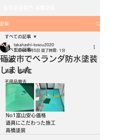
住宅塗装専門 高橋塗装
記事
すべての記事
takahashi-tosou2020
すべての記事
2024年5月5日
読了時間: 1分
砺波市でベランダ防水塗装
塗装
しました
清掃・修理等
不用品撤去
No1富山安心価格
道具にこだわった施工
高橋塗装