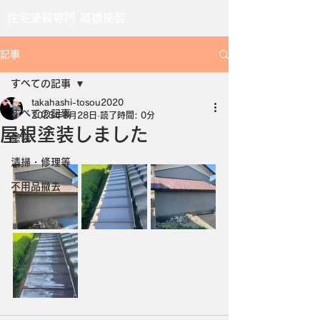
住宅塗装専門 高橋塗装
記事
すべての記事
takahashi-tosou2020
すべての記事
2023年8月28日
読了時間: 0分
屋根塗装しました
塗装
清掃・修理等
不用品撤去